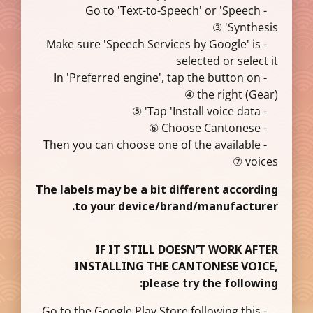
- Go to 'Text-to-Speech' or 'Speech
Synthesis' ③
- Make sure 'Speech Services by Google' is
selected or select it
- In 'Preferred engine', tap the button on
the right (Gear) ④
- Tap 'Install voice data' ⑤
- Choose Cantonese ⑥
- Then you can choose one of the available
voices ⑦
The labels may be a bit different according
to your device/brand/manufacturer.
IF IT STILL DOESN’T WORK AFTER
INSTALLING THE CANTONESE VOICE,
please try the following:
- Go to the Google Play Store following this