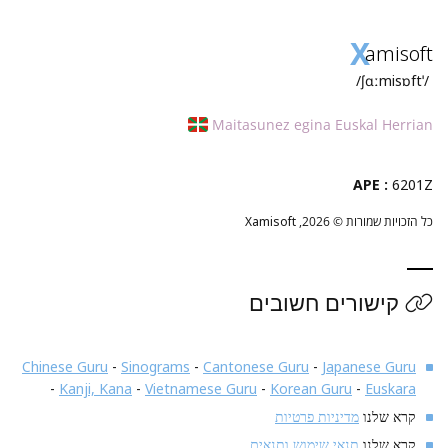
X
amisoft
/ˈʃɑːmisɒft/
Maitasunez egina Euskal Herrian
APE :
6201Z
כל הזכויות שמורות © 2026,
Xamisoft
קישורים חשובים
Chinese Guru
-
Sinograms
-
Cantonese Guru
-
Japanese Guru
-
Kanji, Kana
-
Vietnamese Guru
-
Korean Guru
-
Euskara
קרא שלנו
מדיניות פרטיות
קרא שלנו
תנאי שימוש ותנאים