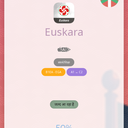
Euskara
संदर्भ/शिक्षा
B1EA - EGA
A1 → C2
जल्द आ रहा है
50%