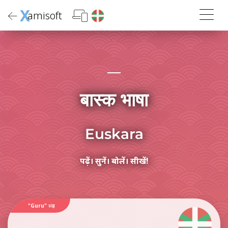
X
amisoft
बास्क भाषा
Euskara
पढ़ें। सुनें। बोलें। सीखें!
"Guru"
संग्रह