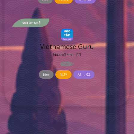
जल्द आ रहा है
Vietnamese Guru
वियतनामी भाषा - 𡨸喃
शिक्षा
NLTV
A1 → C2