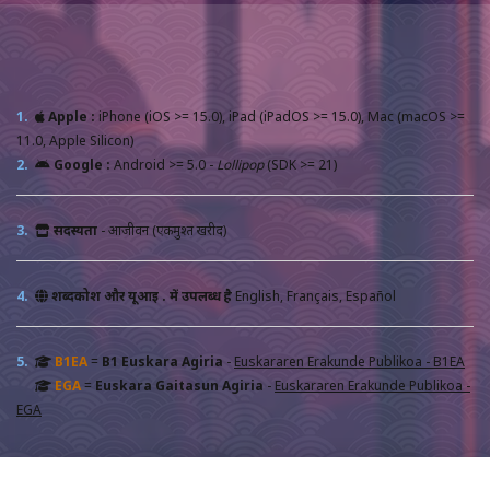
1.
Apple :
iPhone (iOS >= 15.0), iPad (iPadOS >= 15.0), Mac (macOS >=
11.0, Apple Silicon)
2.
Google :
Android >= 5.0 -
Lollipop
(SDK >= 21)
3.
सदस्यता
- आजीवन (एकमुश्त खरीद)
4.
शब्दकोश और यूआई . में उपलब्ध है
English, Français, Español
5.
B1EA
=
B1 Euskara Agiria
-
Euskararen Erakunde Publikoa - B1EA
EGA
=
Euskara Gaitasun Agiria
-
Euskararen Erakunde Publikoa -
EGA