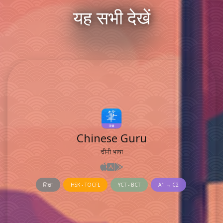
यह सभी देखें
Chinese Guru
चीनी भाषा
शिक्षा
HSK - TOCFL
YCT - BCT
A1 → C2