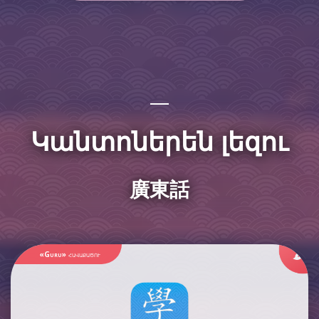
Կանտոներեն լեզու
廣東話
«Guru»
հավաքածու