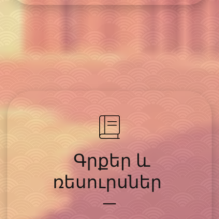
Գրքեր և
ռեսուրսներ