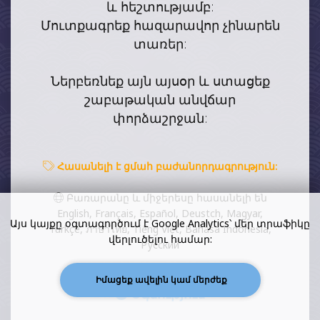
և հեշտությամբ:
Մուտքագրեք հազարավոր չինարեն
տառեր:
Ներբեռնեք այն այսօր և ստացեք
շաբաթական անվճար
փորձաշրջան:
Հասանելի է ցմահ բաժանորդագրություն:
Բառարանը և միջերեսը հասանելի են
English, Français, Español, Deustch, Magyar,
Այս կայքը օգտագործում է Google Analytics՝ մեր տրաֆիկը
Türkçe, ภาษาไทย, Tiếng Việt, Bahasa Indonesia,
վերլուծելու համար:
Русский
Իմացեք ավելին կամ մերժեք
Օգնություն