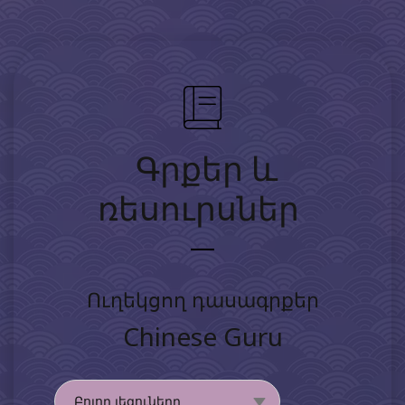
Գրքեր և
ռեսուրսներ
Ուղեկցող դասագրքեր
Chinese Guru