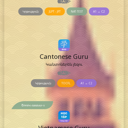
Կրթություն
JLPT - JFT
NAT-TEST
A1 → C2
Cantonese Guru
Կանտոներեն լեզու
Կրթություն
TOCFL
A1 → C2
Շուտով հասանելի է
Vietnamese Guru