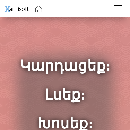
X
amisoft
Կարդացեք։
Լսեք։
Խոսեք։