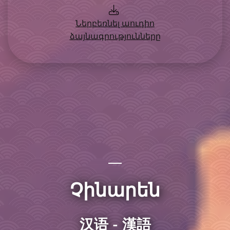
Ներբեռնել աուդիո
ձայնագրությունները
Չինարեն
汉语 - 漢語