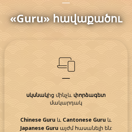
«Guru»
հավաքածու
սկսնակ
փորձագետ
ից մինչև
մակարդակ
Chinese Guru
և
Cantonese Guru
և
Japanese Guru
այժմ հասանելի են: