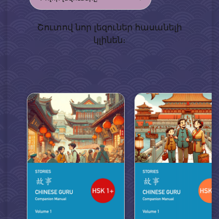
Շուտով նոր լեզուներ հասանելի
կլինեն։