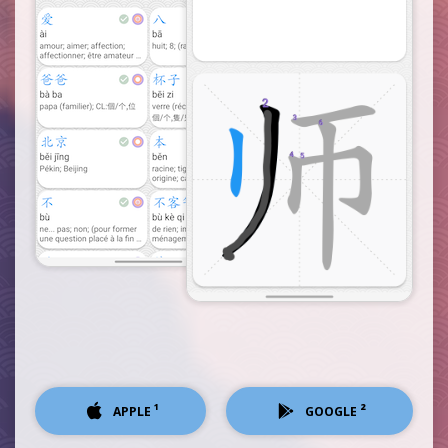
¹
²
APPLE
GOOGLE