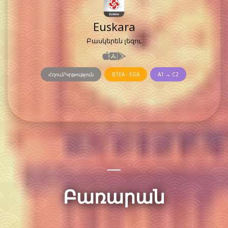
Euskara
Բասկերեն լեզու
Հղում/Կրթություն
B1EA - EGA
A1 → C2
Բառարան