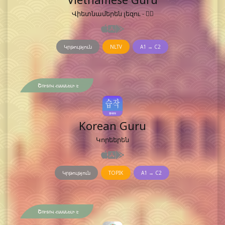
Վիետնամերեն լեզու - 𡨸喃
Կրթություն
NLTV
A1 → C2
Շուտով հասանելի է
Korean Guru
Կորեերեն
Կրթություն
TOPIK
A1 → C2
Շուտով հասանելի է