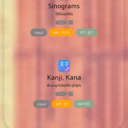
Sinograms
Չինարեն
Հղում
HSK - TOCFL
YCT - BCT
Kanji, Kana
Ճապոներեն լեզու
Հղում
JLPT - JFT
NAT-TEST