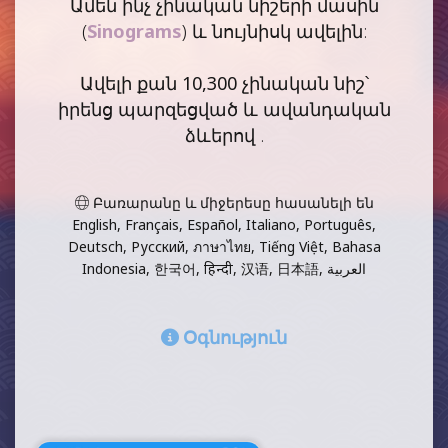
Ամեն ինչ չինական նիշերի մասին
(
Sinograms
) և նույնիսկ ավելին:
Ավելի քան
10,300 չինական նիշ
՝
իրենց պարզեցված և ավանդական
ձևերով .
Բառարանը և միջերեսը հասանելի են
English, Français, Español, Italiano, Português,
Deutsch, Русский, ภาษาไทย, Tiếng Việt, Bahasa
Indonesia, 한국어, हिन्दी, 汉语, 日本語, العربية
Օգնություն