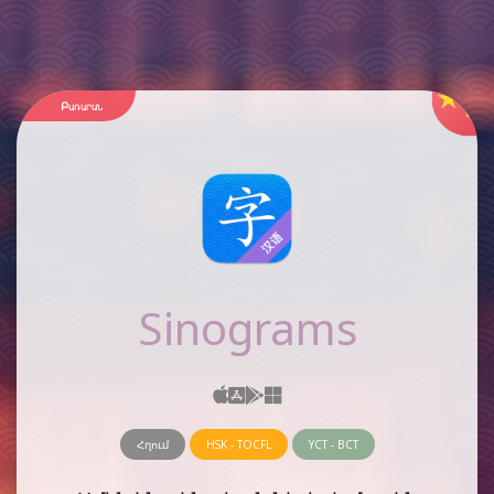
Բառարան
Sinograms
Հղում
HSK - TOCFL
YCT - BCT