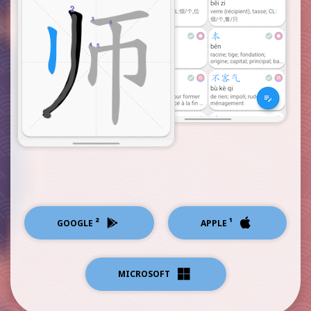
²
¹
GOOGLE
APPLE
MICROSOFT