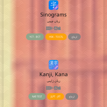
Sinograms
زبان چینی
ارجاع
HSK - TOCFL
YCT - BCT
Kanji, Kana
زبان ژاپنی
ارجاع
JLPT - JFT
NAT-TEST