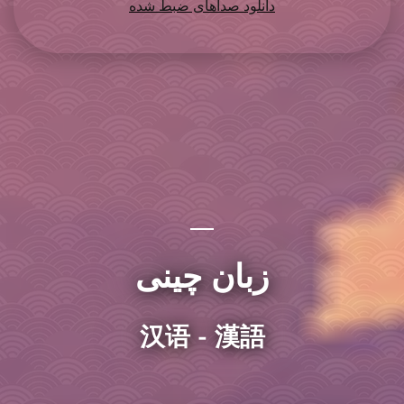
دانلود صداهای ضبط شده
زبان چینی
汉语 - 漢語