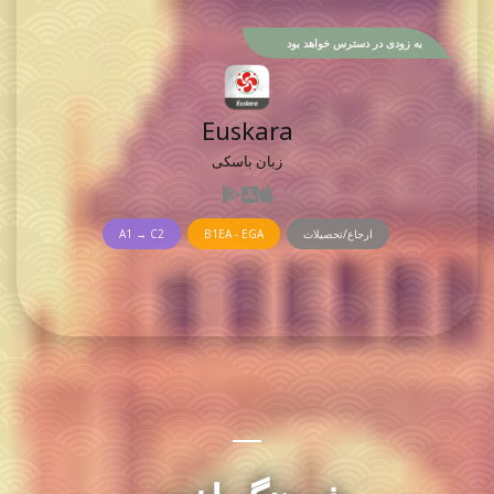
به زودی در دسترس خواهد بود
Euskara
زبان باسکی
ارجاع/تحصیلات
B1EA - EGA
A1 → C2