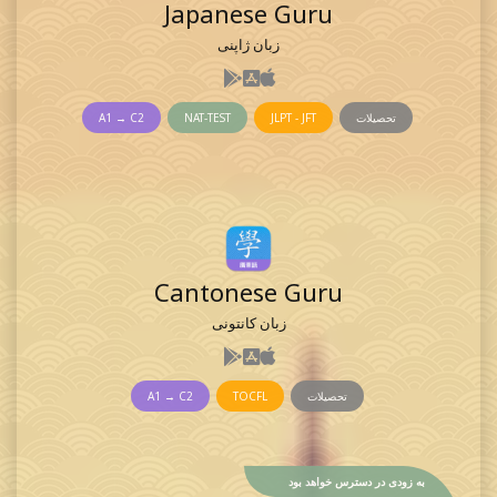
Japanese Guru
زبان ژاپنی
تحصیلات
JLPT - JFT
NAT-TEST
A1 → C2
Cantonese Guru
زبان کانتونی
تحصیلات
TOCFL
A1 → C2
به زودی در دسترس خواهد بود