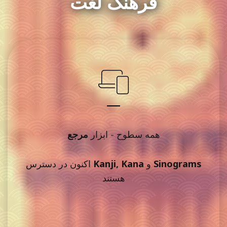
فرهنگ لغت
مرجع
همه سطوح - ابزار
Sinograms
و
Kanji, Kana
اکنون در دسترس
هستند