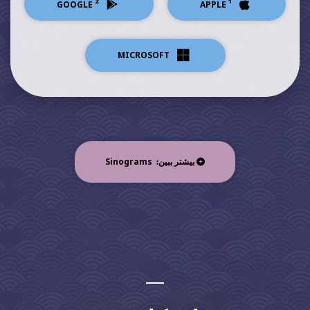
²
¹
GOOGLE
APPLE
MICROSOFT
Sinograms
بیشتر ببین: