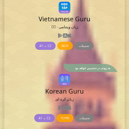
Vietnamese Guru
زبان ویتنامی - 𡨸喃
تحصیلات
NLTV
A1 → C2
به زودی در دسترس خواهد بود
Korean Guru
زبان کره ای
تحصیلات
TOPIK
A1 → C2