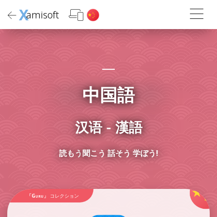
X
amisoft
中国語
汉语 - 漢語
読もう
聞こう 話そう 学ぼう!
「Guru」
コレクション