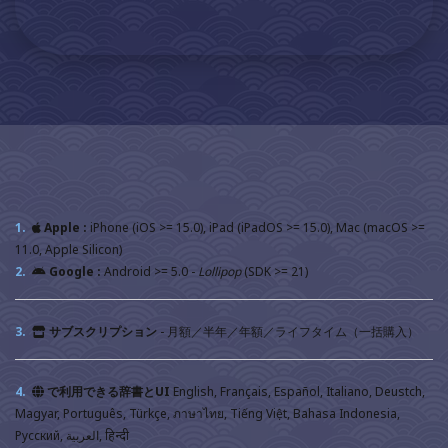
1.
Apple :
iPhone (iOS >= 15.0), iPad (iPadOS >= 15.0), Mac (macOS >=
11.0, Apple Silicon)
2.
Google :
Android >= 5.0 -
Lollipop
(SDK >= 21)
3.
サブスクリプション
- 月額／半年／年額／ライフタイム（一括購入）
4.
で利用できる辞書とUI
English, Français, Español, Italiano, Deustch,
Magyar, Português, Türkçe, ภาษาไทย, Tiếng Việt, Bahasa Indonesia,
Русский, العربية, हिन्दी