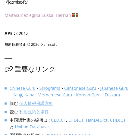
/ˈʃɑːmisɒft/
Maitasunez egina Euskal Herrian
APE :
6201Z
無断転載禁止 © 2026,
Xamisoft
重要なリンク
Chinese Guru
-
Sinograms
-
Cantonese Guru
-
Japanese Guru
-
Kanji, Kana
-
Vietnamese Guru
-
Korean Guru
-
Euskara
読む
個人情報保護方針
読む
利用規約と条件
中国語辞書の提供は :
CEDICT
,
CFDICT
,
HanDeDict
,
CHDICT
と
Unihan Database