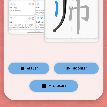
¹
²
APPLE
GOOGLE
MICROSOFT