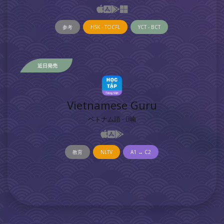
参考
HSK - TOCFL
YCT - BCT
近日発売
Vietnamese Guru
ベトナム語 - 𡨸喃
教育
NLTV
A1 → C2