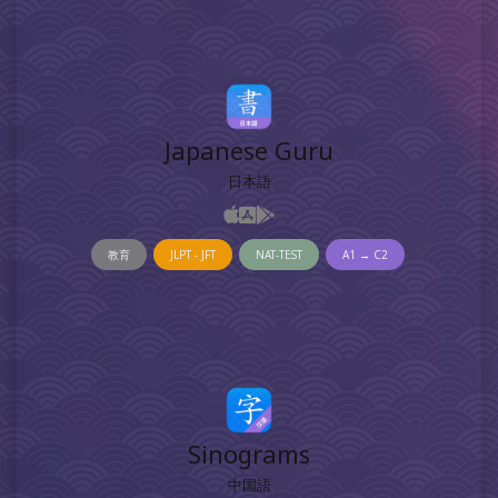
Japanese Guru
日本語
教育
JLPT - JFT
NAT-TEST
A1 → C2
Sinograms
中国語