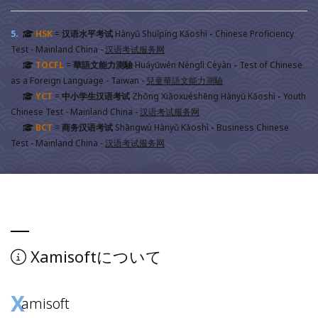
5.
HSK
=
汉语水平考试
Hànyǔ Shuǐpíng Kǎoshì
-
Chinese Proficiency
Test - Mainland China
-
汉语考试服务网
TOCFL
=
華語文能力測驗
Huáyǔwén Nénglì Cèyàn
-
Test of Chinese
as a Foreign Language - Taiwan
-
兒童華語文能力測驗
YCT
=
中小学生汉语考试
Zhōng Xiǎoxuéshēng Hànyǔ Kǎoshì
-
Youth
Chinese Test - Mainland China
-
汉语考试服务网
BCT
=
商务汉语考试
Shāngwù Hànyǔ Kǎoshì
-
Business Chinese
Test - Mainland China
-
汉语考试服务网
Xamisoft
について
X
amisoft