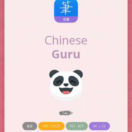
Chinese
Guru
教育
HSK - TOCFL
YCT - BCT
A1 → C2