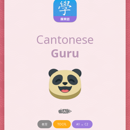
Cantonese
Guru
教育
TOCFL
A1 → C2