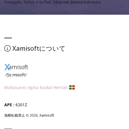
Português, Türkçe, ภาษาไทย, Tiếng Việt, Bahasa Indonesia
Xamisoft
について
X
amisoft
/ˈʃɑːmisɒft/
Maitasunez egina Euskal Herrian
APE :
6201Z
無断転載禁止 © 2026,
Xamisoft