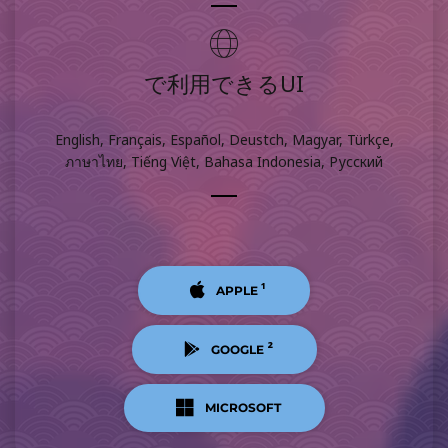
で利用できるUI
English, Français, Español, Deustch, Magyar, Türkçe,
ภาษาไทย, Tiếng Việt, Bahasa Indonesia, Русский
¹
APPLE
²
GOOGLE
MICROSOFT