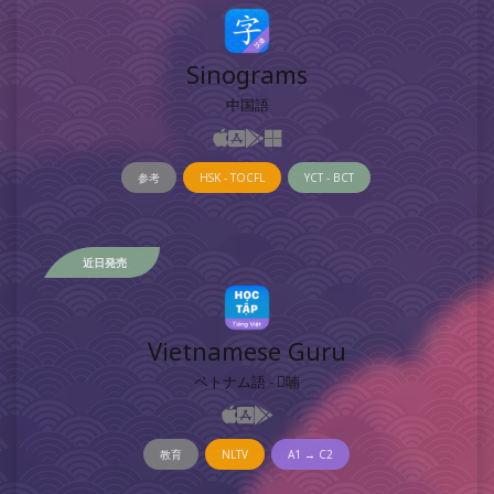
Sinograms
中国語
参考
HSK - TOCFL
YCT - BCT
近日発売
Vietnamese Guru
ベトナム語 - 𡨸喃
教育
NLTV
A1 → C2