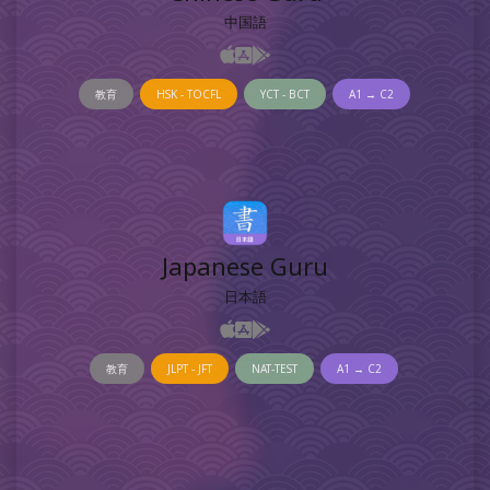
中国語
教育
HSK - TOCFL
YCT - BCT
A1 → C2
Japanese Guru
日本語
教育
JLPT - JFT
NAT-TEST
A1 → C2