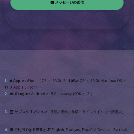
メッセージの送信
1.
Apple :
iPhone (iOS >= 15.0), iPad (iPadOS >= 15.0), Mac (macOS >=
11.0, Apple Silicon)
2.
Google :
Android >= 5.0 -
Lollipop
(SDK >= 21)
3.
サブスクリプション
- 月額／半年／年額／ライフタイム（一括購入）
4.
で利用できる辞書とUI
English, Français, Español, Deutsch, Русский,