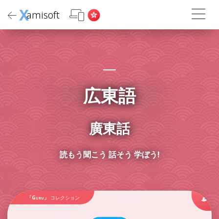
X
amisoft
広東語
廣東話
読もう
聞こう 話そう 学ぼう!
「Guru」
コレクション