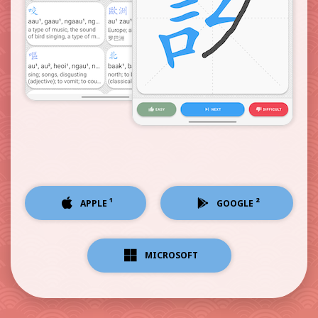
¹
²
APPLE
GOOGLE
MICROSOFT