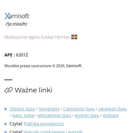
X
amisoft
/ˈʃɑːmisɒft/
Maitasunez egina Euskal Herrian
APE :
6201Z
Wszelkie prawa zastrzeżone © 2026,
Xamisoft
Ważne linki
Chinese Guru
-
Sinograms
-
Cantonese Guru
-
Japanese Guru
-
Kanji, Kana
-
Vietnamese Guru
-
Korean Guru
-
Euskara
Czytać
Polityka prywatności
Czytać
Warunki użytkowania i warunki