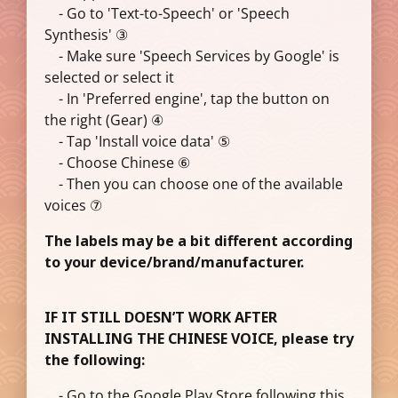
- Go to 'Text-to-Speech' or 'Speech
Synthesis' ③
- Make sure 'Speech Services by Google' is
selected or select it
- In 'Preferred engine', tap the button on
the right (Gear) ④
- Tap 'Install voice data' ⑤
- Choose Chinese ⑥
- Then you can choose one of the available
voices ⑦
The labels may be a bit different according
to your device/brand/manufacturer.
IF IT STILL DOESN’T WORK AFTER
INSTALLING THE CHINESE VOICE, please try
the following:
- Go to the Google Play Store following this