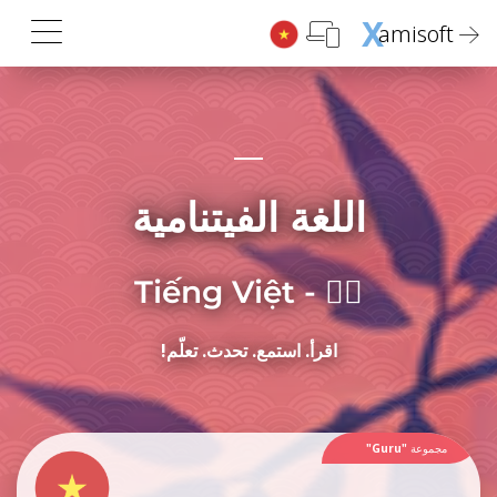
X
amisoft
اللغة الفيتنامية
Tiếng Việt - 𡨸喃
اقرأ. استمع. تحدث. تعلّم!
مجموعة
"Guru"