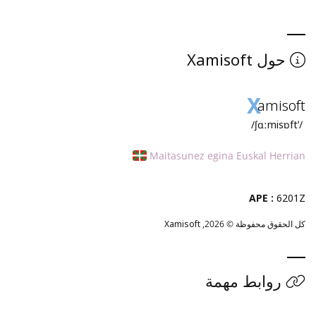
Xamisoft
حول
X
amisoft
/ˈʃɑːmisɒft/
Maitasunez egina Euskal Herrian
APE :
6201Z
كل الحقوق محفوظة © 2026,
Xamisoft
روابط مهمة