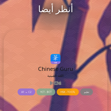
أنظر أيضا
Chinese Guru
اللغة الصينية
تعليم
HSK - TOCFL
YCT - BCT
A1 → C2