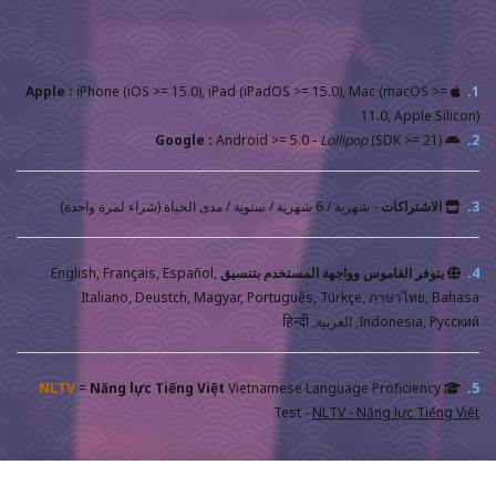
Apple :
iPhone (iOS >= 15.0), iPad (iPadOS >= 15.0), Mac (macOS >=
1.
11.0, Apple Silicon)
Google :
Android >= 5.0 -
Lollipop
(SDK >= 21)
2.
3.
الاشتراكات
- شهرية / 6 شهرية / سنوية / مدى الحياة (شراء لمرة واحدة)
4.
يتوفر القاموس وواجهة المستخدم بتنسيق
English, Français, Español,
Italiano, Deustch, Magyar, Português, Türkçe, ภาษาไทย, Bahasa
Indonesia, Русский, العربية, हिन्दी
NLTV
=
Năng lực Tiếng Việt
Vietnamese Language Proficiency
5.
Test -
NLTV - Năng lực Tiếng Việt