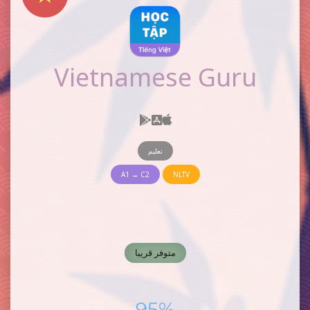
Vietnamese Guru
تعليم
A1 → C2
NLTV
متوفر قريبا
95%