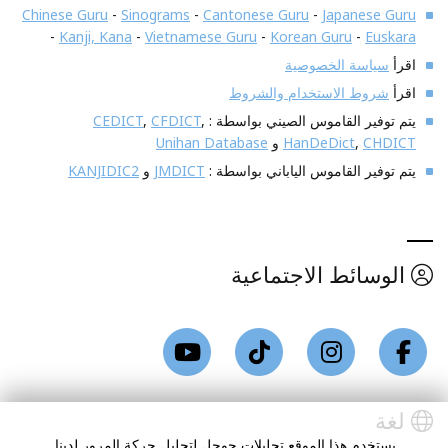
Chinese Guru
-
Sinograms
-
Cantonese Guru
-
Japanese Guru
-
Kanji, Kana
-
Vietnamese Guru
-
Korean Guru
-
Euskara
اقرأ
سياسة الخصوصية
اقرأ
شروط الاستخدام والشروط
يتم توفير القاموس الصيني بواسطة :
,
CFDICT
,
CEDICT
CHDICT
,
HanDeDict
و
Unihan Database
يتم توفير القاموس الياباني بواسطة :
JMDICT
و
KANJIDIC2
الوسائط الاجتماعية
لغة
يستخدم هذا الموقع تحليلات جوجل لتحليل حركة المرور لدينا.