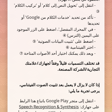
- انتقل إلى 'تحويل النص إلى كلام' أو 'تركيب الكلام'
③
- تأكد من تحديد 'خدمات الكلام من Google' أو
تحديدها
- في 'المحرك المفضل'، اضغط على الزر الموجود
على اليمين (الترس) ④
- اضغط على 'تثبيت البيانات الصوتية' ⑤
- اختر الفيتنامية ⑥
- وبعد ذلك يمكنك اختيار أحد الأصوات المتاحة ⑦
قد تختلف التسميات قليلاً وفقاً لجهازك/علامتك
التجارية/الشركة المصنعة.
إذا كان لا يزال لا يعمل بعد تثبيت الصوت الفيتنامي،
يرجى تجربة ما يلي:
- انتقل إلى متجر Google Play باتباع هذا الرابط
على جهازك:
Speech Recognition & Synthesis