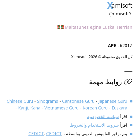
X
amisoft
/ˈʃɑːmisɒft/
Maitasunez egina Euskal Herrian
APE :
6201Z
كل الحقوق محفوظة © 2026,
Xamisoft
روابط مهمة
Chinese Guru
-
Sinograms
-
Cantonese Guru
-
Japanese Guru
-
Kanji, Kana
-
Vietnamese Guru
-
Korean Guru
-
Euskara
اقرأ
سياسة الخصوصية
اقرأ
شروط الاستخدام والشروط
يتم توفير القاموس الصيني بواسطة :
,
CFDICT
,
CEDICT