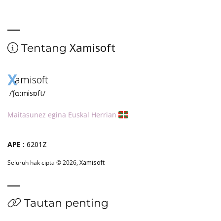
Xamisoft
Tentang
X
amisoft
/ˈʃɑːmisɒft/
Maitasunez egina Euskal Herrian
APE :
6201Z
Seluruh hak cipta © 2026,
Xamisoft
Tautan penting