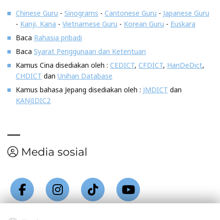
Chinese Guru
-
Sinograms
-
Cantonese Guru
-
Japanese Guru
-
Kanji, Kana
-
Vietnamese Guru
-
Korean Guru
-
Euskara
Baca
Rahasia pribadi
Baca
Syarat Penggunaan dan Ketentuan
Kamus Cina disediakan oleh :
CEDICT
,
CFDICT
,
HanDeDict
,
CHDICT
dan
Unihan Database
Kamus bahasa Jepang disediakan oleh :
JMDICT
dan
KANJIDIC2
Media sosial