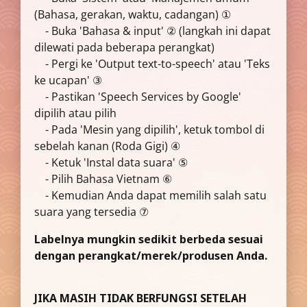
(Bahasa, gerakan, waktu, cadangan) ①
- Buka 'Bahasa & input' ② (langkah ini dapat
dilewati pada beberapa perangkat)
- Pergi ke 'Output text-to-speech' atau 'Teks
ke ucapan' ③
- Pastikan 'Speech Services by Google'
dipilih atau pilih
- Pada 'Mesin yang dipilih', ketuk tombol di
sebelah kanan (Roda Gigi) ④
- Ketuk 'Instal data suara' ⑤
- Pilih Bahasa Vietnam ⑥
- Kemudian Anda dapat memilih salah satu
suara yang tersedia ⑦
Labelnya mungkin sedikit berbeda sesuai
dengan perangkat/merek/produsen Anda.
JIKA MASIH TIDAK BERFUNGSI SETELAH