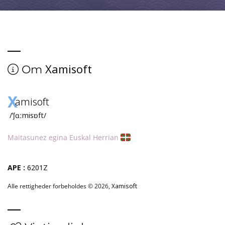
Xamisoft
Om
X
amisoft
/ˈʃɑːmisɒft/
Maitasunez egina Euskal Herrian
APE :
6201Z
Alle rettigheder forbeholdes © 2026,
Xamisoft