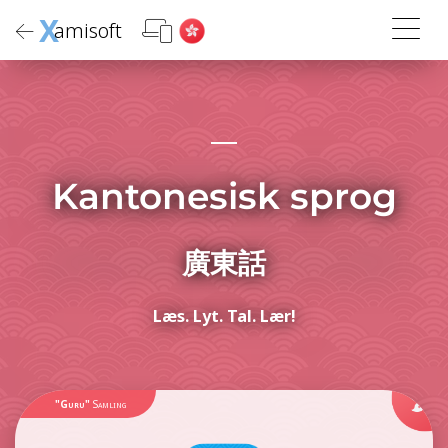
X
amisoft
Kantonesisk sprog
廣東話
Læs. Lyt. Tal. Lær!
"Guru"
Samling