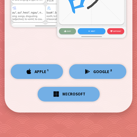
¹
²
APPLE
GOOGLE
MICROSOFT