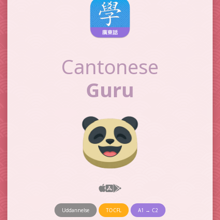
Cantonese
Guru
Uddannelse
TOCFL
A1 → C2