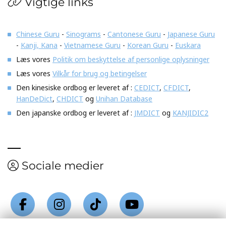
Vigtige links
Chinese Guru
-
Sinograms
-
Cantonese Guru
-
Japanese Guru
-
Kanji, Kana
-
Vietnamese Guru
-
Korean Guru
-
Euskara
Læs vores
Politik om beskyttelse af personlige oplysninger
Læs vores
Vilkår for brug og betingelser
Den kinesiske ordbog er leveret af :
CEDICT
,
CFDICT
,
HanDeDict
,
CHDICT
og
Unihan Database
Den japanske ordbog er leveret af :
JMDICT
og
KANJIDIC2
Sociale medier