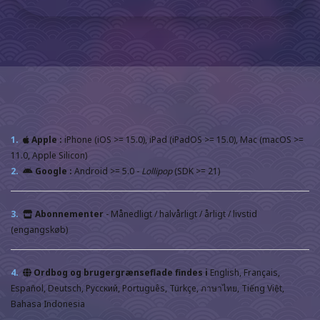
1.
Apple :
iPhone (iOS >= 15.0), iPad (iPadOS >= 15.0), Mac (macOS >=
11.0, Apple Silicon)
2.
Google :
Android >= 5.0 -
Lollipop
(SDK >= 21)
3.
Abonnementer
- Månedligt / halvårligt / årligt / livstid
(engangskøb)
4.
Ordbog og brugergrænseflade findes i
English, Français,
Español, Deutsch, Русский, Português, Türkçe, ภาษาไทย, Tiếng Việt,
Bahasa Indonesia