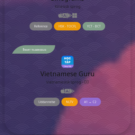
Kinesisk sprog
Reference
HSK - TOCFL
YCT - BCT
Snart tilgængelig
Vietnamese Guru
Vietnamesisk sprog - 𡨸喃
Uddannelse
NLTV
A1 → C2