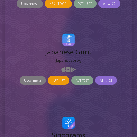
Uddannelse
HSK - TOCFL
YCT - BCT
A1 → C2
Japanese Guru
Japansk sprog
Uddannelse
JLPT - JFT
NAT-TEST
A1 → C2
Sinograms