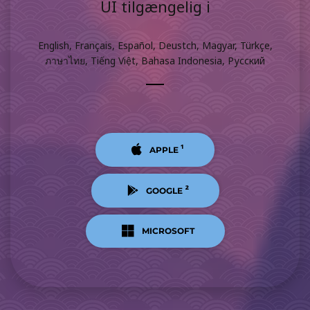
UI tilgængelig i
English, Français, Español, Deustch, Magyar, Türkçe,
ภาษาไทย, Tiếng Việt, Bahasa Indonesia, Русский
¹
APPLE
²
GOOGLE
MICROSOFT