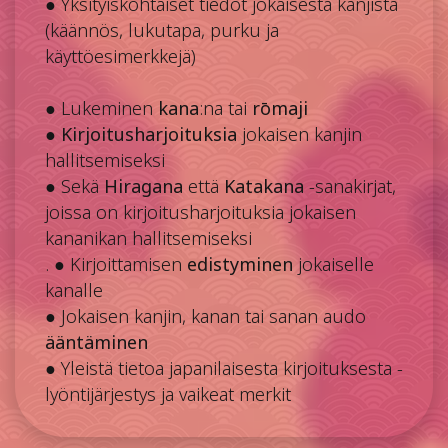
● Yksityiskohtaiset tiedot jokaisesta kanjista
(käännös, lukutapa, purku ja
käyttöesimerkkejä)
● Lukeminen
kana
:na tai
rōmaji
●
Kirjoitusharjoituksia
jokaisen kanjin
hallitsemiseksi
● Sekä
Hiragana
että
Katakana
-sanakirjat,
joissa on kirjoitusharjoituksia jokaisen
kananikan hallitsemiseksi
. ● Kirjoittamisen
edistyminen
jokaiselle
kanalle
● Jokaisen kanjin, kanan tai sanan audo
ääntäminen
● Yleistä tietoa japanilaisesta kirjoituksesta -
lyöntijärjestys ja vaikeat merkit