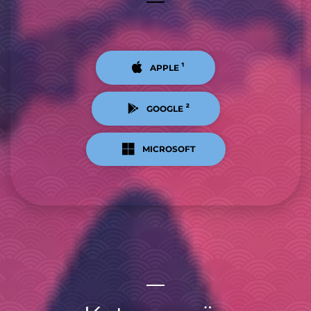
¹
APPLE
²
GOOGLE
MICROSOFT