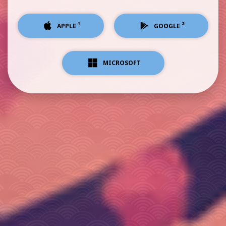
¹
²
APPLE
GOOGLE
MICROSOFT