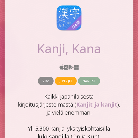
Kanji, Kana
Viite
JLPT - JFT
NAT-TEST
Kaikki japanilaisesta
kirjoitusjärjestelmästä (
Kanjit ja kanjit
),
ja vielä enemmän.
Yli
5.300
kanjia, yksityiskohtaisilla
lukusanoilla
(On ja Kun).