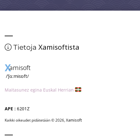
Xamisoftista
Tietoja
X
amisoft
/ˈʃɑːmisɒft/
Maitasunez egina Euskal Herrian
APE :
6201Z
Kaikki oikeudet pidätetään © 2026,
Xamisoft