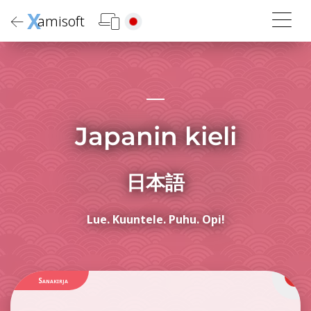
X
amisoft
Japanin kieli
日本語
Lue. Kuuntele. Puhu. Opi!
Sanakirja