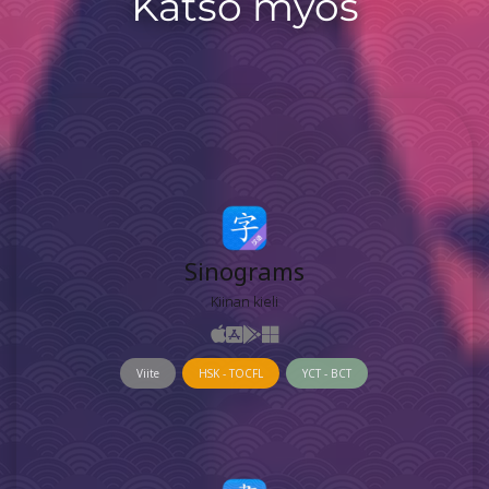
Katso myös
Sinograms
Kiinan kieli
Viite
HSK - TOCFL
YCT - BCT