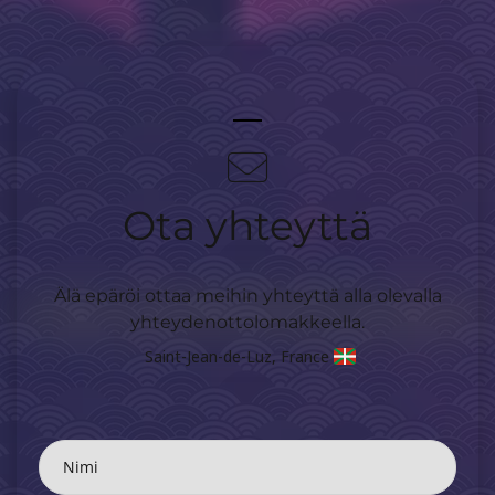
Ota yhteyttä
Älä epäröi ottaa meihin yhteyttä alla olevalla
yhteydenottolomakkeella.
Saint-Jean-de-Luz, France
Nimi