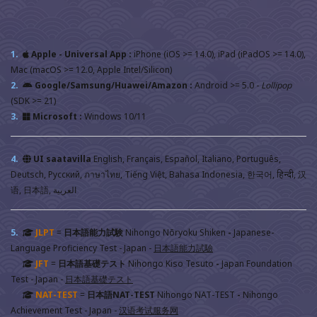
1.
Apple - Universal App :
iPhone (iOS >= 14.0), iPad (iPadOS >= 14.0),
Mac (macOS >= 12.0, Apple Intel/Silicon)
2.
Google/Samsung/Huawei/Amazon :
Android >= 5.0 -
Lollipop
(SDK >= 21)
3.
Microsoft :
Windows 10/11
4.
UI saatavilla
English, Français, Español, Italiano, Português,
Deutsch, Русский, ภาษาไทย, Tiếng Việt, Bahasa Indonesia, 한국어, हिन्दी, 汉
语, 日本語, العربية
5.
JLPT
=
日本語能力試験
Nihongo Nōryoku Shiken
-
Japanese-
Language Proficiency Test - Japan
-
日本語能力試驗
JFT
=
日本語基礎テスト
Nihongo Kiso Tesuto
-
Japan Foundation
Test - Japan
-
日本語基礎テスト
NAT-TEST
=
日本語NAT-TEST
Nihongo NAT-TEST
-
Nihongo
Achievement Test - Japan
-
汉语考试服务网