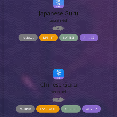
Japanese Guru
Japanin kieli
Koulutus
JLPT - JFT
NAT-TEST
A1 → C2
Chinese Guru
Kiinan kieli
Koulutus
HSK - TOCFL
YCT - BCT
A1 → C2