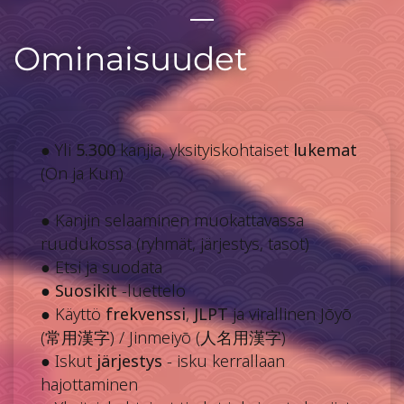
Ominaisuudet
● Yli
5.300
kanjia, yksityiskohtaiset
lukemat
(On ja Kun)
● Kanjin selaaminen muokattavassa
ruudukossa (ryhmät, järjestys, tasot)
● Etsi ja suodata
●
Suosikit
-luettelo
● Käyttö
frekvenssi
,
JLPT
ja virallinen Jōyō
(
常用漢字
) / Jinmeiyō (
人名用漢字
)
● Iskut
järjestys
- isku kerrallaan
hajottaminen