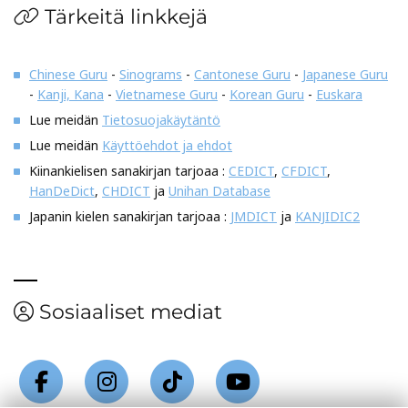
Tärkeitä linkkejä
Chinese Guru
-
Sinograms
-
Cantonese Guru
-
Japanese Guru
-
Kanji, Kana
-
Vietnamese Guru
-
Korean Guru
-
Euskara
Lue meidän
Tietosuojakäytäntö
Lue meidän
Käyttöehdot ja ehdot
Kiinankielisen sanakirjan tarjoaa :
CEDICT
,
CFDICT
,
HanDeDict
,
CHDICT
ja
Unihan Database
Japanin kielen sanakirjan tarjoaa :
JMDICT
ja
KANJIDIC2
Sosiaaliset mediat