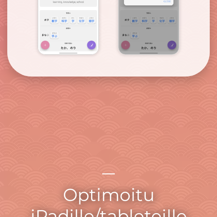
Optimoitu
iPadille/tableteille