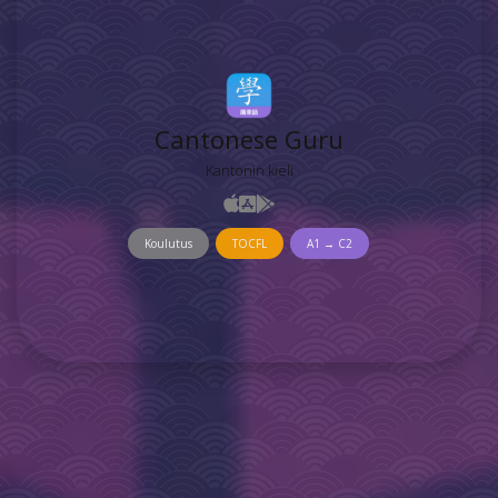
Cantonese Guru
Kantonin kieli
Koulutus
TOCFL
A1 → C2