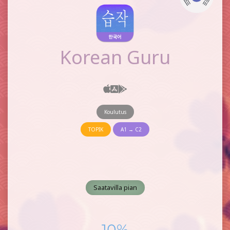
Korean Guru
Koulutus
TOPIK
A1 → C2
Saatavilla pian
10%