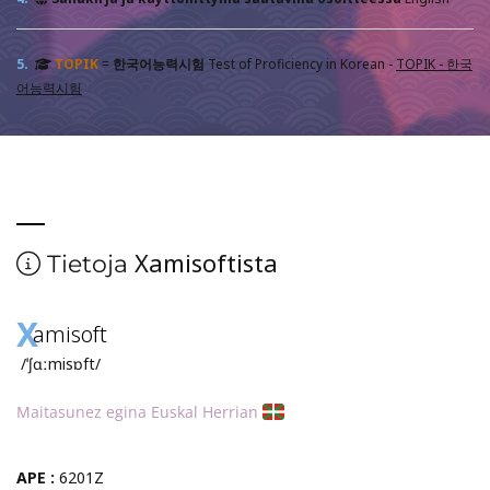
5.
TOPIK
=
한국어능력시험
Test of Proficiency in Korean -
TOPIK - 한국
어능력시험
Xamisoftista
Tietoja
X
amisoft
/ˈʃɑːmisɒft/
Maitasunez egina Euskal Herrian
APE :
6201Z