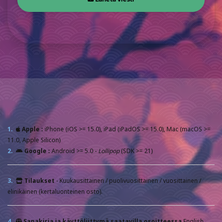
1.
Apple :
iPhone (iOS >= 15.0), iPad (iPadOS >= 15.0), Mac (macOS >=
11.0, Apple Silicon)
2.
Google :
Android >= 5.0 -
Lollipop
(SDK >= 21)
3.
Tilaukset
- Kuukausittainen / puolivuosittainen / vuosittainen /
elinikäinen (kertaluonteinen osto).
4.
Sanakirja ja käyttöliittymä saatavilla osoitteessa
English