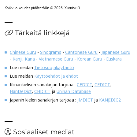
Kaikki oikeudet pidätetään © 2026,
Xamisoft
Tärkeitä linkkejä
Chinese Guru
-
Sinograms
-
Cantonese Guru
-
Japanese Guru
-
Kanji, Kana
-
Vietnamese Guru
-
Korean Guru
-
Euskara
Lue meidän
Tietosuojakäytäntö
Lue meidän
Käyttöehdot ja ehdot
Kiinankielisen sanakirjan tarjoaa :
CEDICT
,
CFDICT
,
HanDeDict
,
CHDICT
ja
Unihan Database
Japanin kielen sanakirjan tarjoaa :
JMDICT
ja
KANJIDIC2
Sosiaaliset mediat