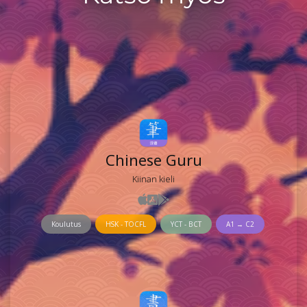
Chinese Guru
Kiinan kieli
Koulutus
HSK - TOCFL
YCT - BCT
A1 → C2