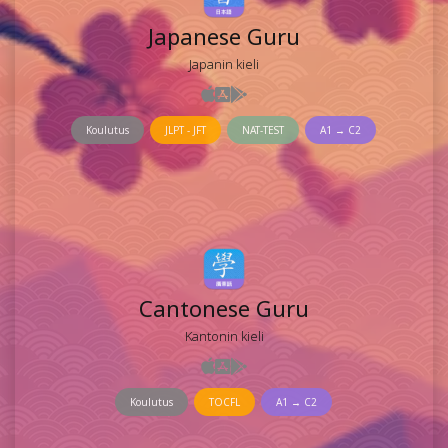
Japanese Guru
Japanin kieli
Koulutus
JLPT - JFT
NAT-TEST
A1 → C2
Cantonese Guru
Kantonin kieli
Koulutus
TOCFL
A1 → C2