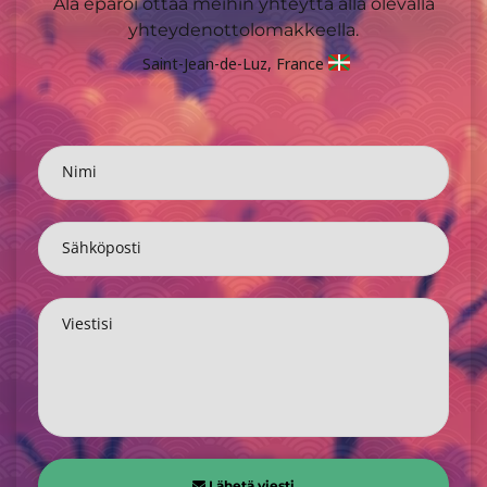
Älä epäröi ottaa meihin yhteyttä alla olevalla
yhteydenottolomakkeella.
Saint-Jean-de-Luz, France
Nimi
Sähköposti
Viestisi
Lähetä viesti