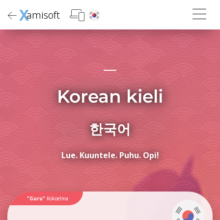
X
amisoft
Korean kieli
한국어
Lue. Kuuntele. Puhu. Opi!
"Guru"
Kokoelma