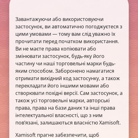
Завантажуючи або використовуючи
застосунок, ви автоматично погоджуєтеся з
цими умовами — тому вам слід уважно їх
прочитати перед початком використання.
Ви не маєте права копіювати або
змінювати застосунок, будь-яку його
частину чи наші торговельні марки будь-
яким способом. Заборонено намагатися
отримати вихідний код застосунку, а також
перекладати його іншими мовами або
створювати похідні версії. Сам застосунок, а
також усі торговельні марки, авторські
права, права на бази даних та інші права
інтелектуальної власності, що з ним
пов’язані, залишаються власністю Xamisoft.
Xamisoft прагне забезпечити, щоб