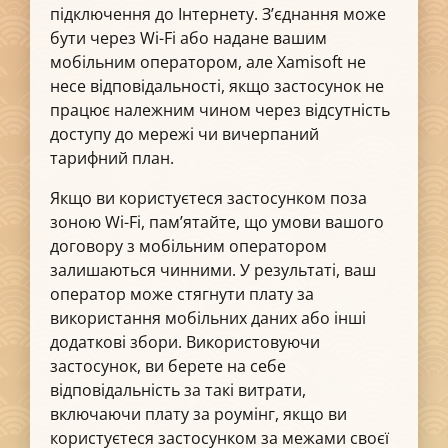
підключення до Інтернету. З’єднання може
бути через Wi-Fi або надане вашим
мобільним оператором, але Xamisoft не
несе відповідальності, якщо застосунок не
працює належним чином через відсутність
доступу до мережі чи вичерпаний
тарифний план.
Якщо ви користуєтеся застосунком поза
зоною Wi-Fi, пам’ятайте, що умови вашого
договору з мобільним оператором
залишаються чинними. У результаті, ваш
оператор може стягнути плату за
використання мобільних даних або інші
додаткові збори. Використовуючи
застосунок, ви берете на себе
відповідальність за такі витрати,
включаючи плату за роумінг, якщо ви
користуєтеся застосунком за межами своєї