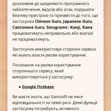
уразливим до шкідливого програмного
забезпечення, вірусів або атак, порушити
безпеку пристрою та призвести до того, що
застосунки
Chinese Guru
,
Japanese Guru
,
Cantonese Guru
,
Sinograms
і
Kanji, Kana
працюватимуть неправильно або взагалі
не працюватимуть.
Застосунок використовує сторонні сервіси,
які мають власні умови користування.
Посилання на умови користування
стороннього сервісу, який
використовується у застосунку:
●
Google Firebase
Ви маєте знати, що Xamisoft не несе
відповідальності за певні речі. Деякі функції
застосунку потребують активного