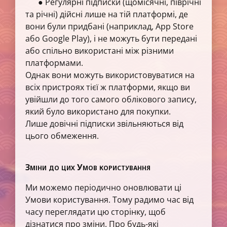
● Регулярні підписки (щомісячні, піврічні
та річні) дійсні лише на тій платформі, де
вони були придбані (наприклад, App Store
або Google Play), і не можуть бути передані
або спільно використані між різними
платформами.
Однак вони можуть використовуватися на
всіх пристроях тієї ж платформи, якщо ви
увійшли до того самого облікового запису,
який було використано для покупки.
Лише довічні підписки звільняються від
цього обмеження.
Зміни до цих Умов користування
Ми можемо періодично оновлювати ці
Умови користування. Тому радимо час від
часу переглядати цю сторінку, щоб
дізнатися про зміни. Про будь-які