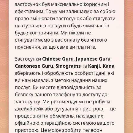
застосунок був максимально корисним і
ефективним. Тому ми залишаємо за собою
право змінювати застосунок або стягувати
плату за його послуги в будь-який час і з
будь-якої причини. Ми ніколи не
стягуватимемо з вас оплату без чіткого
пояснення, за що саме ви платите.
Застосунки
Chinese Guru
,
Japanese Guru
,
Cantonese Guru
,
Sinograms
та
Kanji, Kana
зберігають і обробляють особисті дані, які
ви нам надали, з метою надання наших
послуг. Ви несете відповідальність за
безпеку вашого телефону та доступу до
застосунку. Ми рекомендуємо не робити
джейлбрейк або рутування пристрою — це
процес зняття обмежень, накладених
офіційною операційною системою вашого
пристрою. Це може зробити телефон