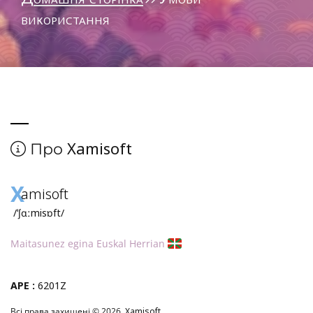
використання
Xamisoft
Про
X
amisoft
/ˈʃɑːmisɒft/
Maitasunez egina Euskal Herrian
APE :
6201Z
Всі права захищені © 2026,
Xamisoft