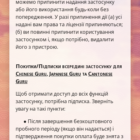
можемо припинити надання застосунку
або його використання будь-коли без
попередження. У разі припинення дії (а) усі
надані вам права та ліцензії припиняються;
(б) ви повинні припинити користування
застосунком і, якщо потрібно, видалити
його з пристрою.
Покупки/Підписки всередині застосунку для
Chinese Guru
,
Japanese Guru
та
Cantonese
Guru
Щоб отримати доступ до всіх функцій
застосунку, потрібна підписка. Зверніть
увагу на такі пункти:
● Після завершення безкоштовного
пробного періоду (якщо він надається) і
підтвердження покупки оплата буде знята з